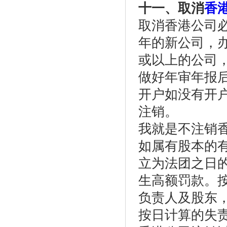
十一、取消
香
取消香港公司
年的新公司，
或以上的公司
做好年审年报
开户如没有开
注销。
我就是不注销香
如属有股本的
立为法团之日
生高额罚款。按
负责人及股东，
按日计算的失责