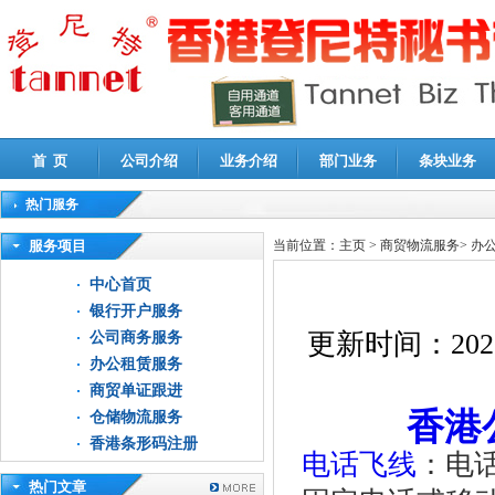
首 页
公司介绍
业务介绍
部门业务
条块业务
热门服务
高新技术企业认定审计
|
企业所得税汇算清缴申报鉴证
|
代理记账
|
深圳公司注销
|
财
服务项目
当前位置：
主页
>
商贸物流服务
>
办
中心首页
银行开户服务
更新时间：
202
公司商务服务
办公租赁服务
商贸单证跟进
香港
仓储物流服务
香港条形码注册
电话飞线
：电
热门文章