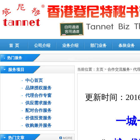
首 页
公司介绍
业务介绍
部门业务
条块业务
热门服务
高新技术企业认定审计
|
企业所得税汇算清缴申报鉴证
|
代理记账
|
深圳公司注销
|
财
服务项目
当前位置：
主页
>
合作交流服务
>
代
中心首页
品牌授权服务
更新时间：
2016
代理合作专窗
供应需求服务
配对合作服务
一城
价值投资服务
收购兼并服务
热门文章