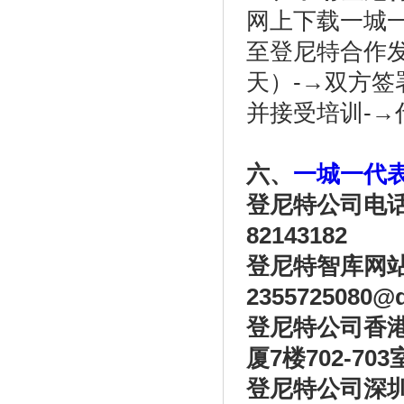
网上下载一城
至登尼特合作发
天）-→双方签
并接受培训-→
六、
一城一代
登尼特公司电话：86
82143182
登尼特智库网
2355725080@
登尼特公司
香
厦7楼702-703
登尼特公司
深