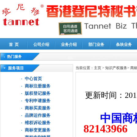
首 页
公司介绍
业务介绍
部门业务
条块业务
热门服务
高新技术企业认定审计
|
企业所得税汇算清缴申报鉴证
|
代理记账
|
深圳公司注销
|
财
服务项目
当前位置：
主页
>
知识产权服务
>
商
中心首页
商标注册服务
更新时间：
201
版权登记服务
专利申请服务
商标买卖服务
中国商
品牌运作服务
维权诉讼服务
82143966
商标变更服务