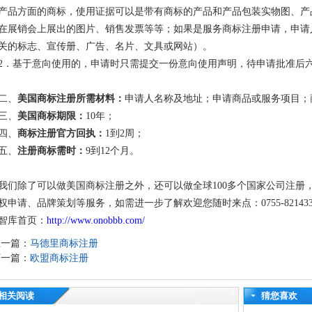
产品方面的商标，使用证据可以是带有商标的产品和产品包装实物图、产
在展销会上展出的图片、销售发票等等；如果是服务商标注册申请，申请
关的标志、宣传册、广告、名片、文具或网站）。
2．基于意向使用的，申请时只需提交一份意向使用声明，待申请批准后
二、
美国商标注册所需材料：
申请人名称及地址；申请商品或服务项目；
三、
美国商标期限：
10
年；
四、
商标注册官方回执：
1
到
2
周；
五、
注册商标需时：
9
到
12
个月。
我们除了可以做美国商标注册之外，还可以做全球100多个国家公司注册
权申请、品牌策划等服务，如需进一步了解欢迎您随时来点：0755-82143371/ 
智库首页：
http://www.onobbb.com/
上一篇：
马德里商标注册
下一篇：
欧盟商标注册
相关阅读
猜您喜欢