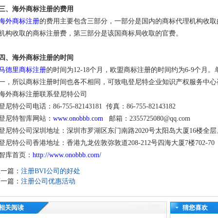
三、海外商标注册的费用
海外商标注册
的费用主要包含三部分，一部分是国内的商标代理机构收取
机构收取的商标注册费，第三部分是该国商标局收取的官费。
四、海外商标注册的时间
马德里商标注册
的时间为12-18个月，欧盟商标注册的时间约为6-9个
一，所以商标注册时间也各不相同，可致电登尼特企业知识产权服务中心咨询：86-
海外商标注册联系登尼特公司
登尼特公司电话：86-755-82143181 传真：86-755-82143182
登尼特智库网站：
www.onobbb.com
邮箱：2355725080@qq.com
登尼特公司深圳地址：深圳市罗湖区东门南路2020号太阳岛大厦16楼全层
登尼特公司香港地址：香港九龙佐敦弥敦道208-212号四海大厦7楼702-70
智库首页：
http://www.onobbb.com/
上一篇：
注册BVI公司的好处
下一篇：
注册公司优惠活动
相关阅读
猜您喜欢