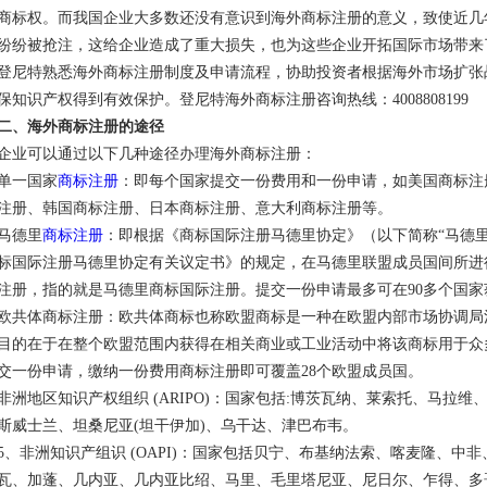
商标权。而我国企业大多数还没有意识到海外商标注册的意义，致使近几
纷纷被抢注，这给企业造成了重大损失，也为这些企业开拓国际市场带来
登尼特熟悉海外商标注册制度及申请流程，协助投资者根据海外市场扩张
保知识产权得到有效保护。登尼特海外商标注册咨询热线：4008808199
二、海外商标注册的途径
企业可以通过以下几种途径办理海外商标注册：
单一国家
商标注册
：即每个国家提交一份费用和一份申请，如美国商标注
注册、韩国商标注册、日本商标注册、意大利商标注册等。
马德里
商标注册
：即根据《商标国际注册马德里协定》（以下简称“马德里
标国际注册马德里协定有关议定书》的规定，在马德里联盟成员国间所进
注册，指的就是马德里商标国际注册。提交一份申请最多可在90多个国家
欧共体商标注册：欧共体商标也称欧盟商标是一种在欧盟内部市场协调局
目的在于在整个欧盟范围内获得在相关商业或工业活动中将该商标用于众
交一份申请，缴纳一份费用商标注册即可覆盖28个欧盟成员国。
非洲地区知识产权组织 (ARIPO)：国家包括:博茨瓦纳、莱索托、马拉维
斯威士兰、坦桑尼亚(坦干伊加)、乌干达、津巴布韦。
5、非洲知识产组识 (OAPI)：国家包括贝宁、布基纳法索、喀麦隆、
瓦、加蓬、几内亚、几内亚比绍、马里、毛里塔尼亚、尼日尔、乍得、多