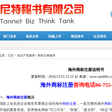
部门业务
条块业务
投融上市
商品资本
企业资讯
报鉴证
|
代理记账
|
深圳公司注销
|
财务顾问
|
税务咨询
位置：
主页
>
知识产权服务
>
商标注册服务
海外商标注册说明书
更新时间：
2016/12/15 12:21:42
来源：
www.onobbb.c
海外商标注册
咨询电话86-755-8
一、
海外商标注册
概况
国际上知名的企业都非常重视企业的海外
商标注册
，一套完整的海外
商标
市场的重要考虑。世界驰名商标“可口可乐”、“奔驰”、“麦当劳”、“柯达”