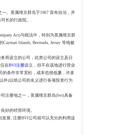
。英属维京群岛于1967 宣布自治，并
司长的行政院。.
s Company Act)与税法中，特别为英属维京群
ands, Bermuda, Jersey 等地被
服务而设立的公司，此类公司的设立及日
是仅在
BVI注册
设立，但不在该地进行营业
立纸公司的条件非常宽松，成本也很低廉，许多
I以外)以纸公司的名义进行各项投资行为
注册地之一，英属维京群岛(bvi)具备
个良好的经营环境。
发展, 注册BVI公司就可以充分的利用这