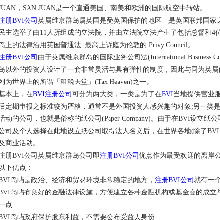
JUAN，SAN JUAN是一个直通美国、南美和欧洲的国际航空中转站。
注册BVI公司
英属维京群岛属英国是受英国保护的地区，是英国联邦国家之一
民主选举了由11人所组成的立法院，并由立法院立法产生了包括总督和4位
岛上的法律沿用英国普通法. 最高上诉庭为伦敦的 Privy Council。
注册BVI公司
由于英属维京群岛的国际业务公司法(International Busines
岛以外的投资人设计了一套非常灵活与具有弹性的制度，因此与同为英属的Cayman Isl
列为世界上的所谓「租税天堂」(Tax Heaven)之一。
基本上，在
BVI注册公司
可分为两大类，一类是为了在
BVI
当地提供营业
后定期申报之标准较为严格，通常不是外国投资人感兴趣的对象;另一类
活动的公司，也就是俗称的纸公司(Paper Company)。由于在BVI设
公司及个人选择在此地设立纸公司取得法人名义后，在世界各地(除了BV
及商业活动。
注册BVI公司英属维京群岛公司即
注册BVI公司
优点作为最受欢迎的离岸公司
以下优点：
BVI岛屿是政治、经济和贸易环境非常稳定的地方，
注册BVI公司
就有一
BVI岛屿有良好的金融法律设施，方便建立各种金融机构或基金会的成立与
一点
BVI岛屿政府保护股东利益，不需要公布受益人身份