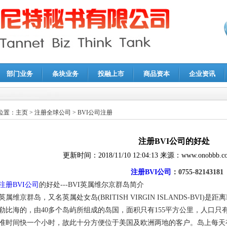
部门业务
条块业务
投融上市
商品资本
企业资讯
报鉴证
|
代理记账
|
深圳公司注销
|
财务顾问
|
税务咨询
位置：
主页
>
注册全球公司
>
BVI公司注册
注册BVI公司的好处
更新时间：
2018/11/10 12:04:13
来源：
www.onobbb.c
注册BVI公司
：0755-82143181
注册BVI公司
的好处---BVI英属维尔京群岛简介
英属维京群岛，又名英属处女岛(BRITISH VIRGIN ISLANDS-BVI)是距
勒比海的，由40多个岛屿所组成的岛国，面积只有155平方公里，人口只有
准时间快一个小时，故此十分方便位于美国及欧洲两地的客户。岛上每天有多次