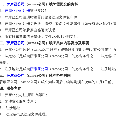
一、
萨摩亚公司
（samoa公司）续牌需提交的资料
1、
萨摩亚公司注册
证书复印件；
2、萨摩亚公司注册时签署的整套法定文件复印件；
3、萨摩亚公司注册后改股、增资、改名文件复印件（如未有涉及到相关
4、萨摩亚公司续牌亲自签署确认书；
5、所有股东董事的身份证明文件及地址证明文件。
二、
萨摩亚公司
（samoa公司）续牌具体内容及涉及事项
1、萨摩亚公司续牌（samoa公司续牌）是指续期注册证书，将公司在当
2、法定秘书是成为萨摩亚公司（samoa公司）的必备条件之一，法定秘
限制。
3、注册地址是成为
萨摩亚公司
（samoa公司）的必备条件之一，注册地
三、
萨摩亚公司
（samoa公司）续牌办理时间
萨摩亚公司（samoa公司）成立为法团后，续牌均须在次年的11月1日前。
四、服务内容
1、萨摩亚公司注册证书续证；
2、文件费及服务费用；
3 、注册地址；
4 、法定秘书及法定文件处理。