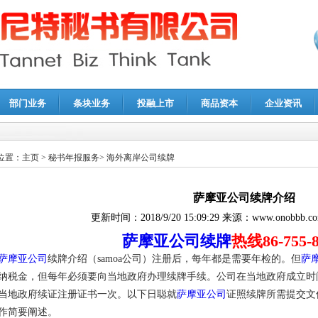
部门业务
条块业务
投融上市
商品资本
企业资讯
报鉴证
|
代理记账
|
深圳公司注销
|
财务顾问
|
税务咨询
位置：
主页
>
秘书年报服务
>
海外离岸公司续牌
萨摩亚公司续牌介绍
更新时间：
2018/9/20 15:09:29
来源：
www.onobbb.c
萨摩亚公司续牌
热线86-755-8
萨摩亚公司
续牌介绍（samoa公司）注册后，每年都是需要年检的。但
萨
纳税金，但每年必须要向当地政府办理续牌手续。公司在当地政府成立时
当地政府续证注册证书一次。以下日聪就
萨摩亚公司
证照续牌所需提交文
作简要阐述。