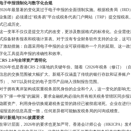
电子申报强制化与数字化合规
2026年最显著的变化莫过于电子申报的全面强制实施。根据税务局（IR
业集团）必须通过“税务易”平台或税务代表门户网站（TRP）提交报税
式已成历史。
这一变革不仅仅是提交方式的改变，更涉及数据格式的标准化。企业需使用
式拟备财务报表和税项计算表。对于没有专业财务软件支持的企业，这可
了激励措施：自愿采用电子申报的企业可获得额外一个月的延期。这一政
字化工具提高申报的准确性和效率。
CRS 2.0与全球资产透明化
2026年也是香港CRS 2.0落地的关键年份。随着《2026年税务（修订
信息的交换范围被大幅扩大。新规不仅涵盖了传统的银行存款和证券账户
币）、NFT以及特定的电子货币产品纳入强制报告范围。
对于拥有离岸架构或双重税务居民身份的企业和个人，这一变化的影响尤为深
份下“择一申报”的漏洞，要求金融机构必须向所有相关税务管辖区同步
隐匿资产、利用身份切换规避税务监管的路径已被彻底堵死。企业在进行
端报送的信息高度一致，任何差异都可能触发税务局的问询或稽查。
审计新规与ESG披露要求
在审计层面，2026年的要求也更加严苛。香港会计师公会（HKICPA）发