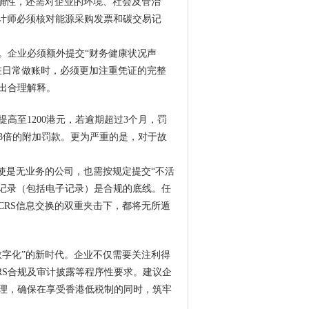
准确性，还需对企业的环境、社会及管治
审计师必须核对能源采购发票和碳交易记
。企业必须额外提交“财务健康状况声
在日常做账时，必须更加注重凭证的完整
出合理解释。
高至1200港元，若逾期超过3个月，罚
款3倍的附加罚款。更为严重的是，对于故
使是无业务的公司，也需按规定提交“不活
务记录（包括电子记录）是合规的底线。任
CRS信息交换的双重夹击下，都将无所遁
数字化”的新时代。企业不仅需要关注利得
CRS合规及审计披露等程序性要求。建议企
理，确保在享受香港低税制的同时，筑牢