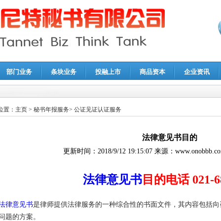
部门业务
条块业务
投融上市
商品资本
企业资讯
报鉴证
|
代理记账
|
深圳公司注销
|
财务顾问
|
税务咨询
位置：
主页
>
秘书年报服务
>
公证见证认证服务
法律意见书目的
更新时间：
2018/9/12 19:15:07
来源：
www.onobbb.c
法律意见书
目的电话 021-68
法律意见书
是律师提供法律服务的一种综合性的书面文件，其内容包括向
问题的方案。