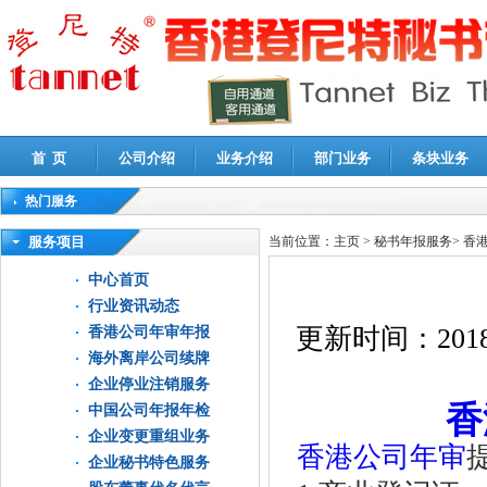
首 页
公司介绍
业务介绍
部门业务
条块业务
热门服务
高新技术企业认定审计
|
企业所得税汇算清缴申报鉴证
|
代理记账
|
深圳公司注销
|
财
服务项目
当前位置：
主页
>
秘书年报服务
>
香
中心首页
行业资讯动态
更新时间：
2018
香港公司年审年报
海外离岸公司续牌
企业停业注销服务
香
中国公司年报年检
企业变更重组业务
香港公司年审
企业秘书特色服务