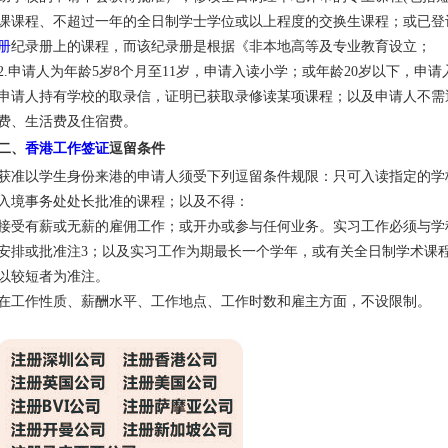
课课程、不超过一年的全日制学士学位或以上程度的交换生课程；或已登
册
纪录册上的课程，而该纪录册是根据《非本地高等及专业教育设立；
2.申请人为年龄5岁8个月至11岁，申请入读小学；或年龄20岁以下，申
申请人持有学校的取录信，证明已获取录修读某项课程；以及申请人不需
费、生活费及住宿费。
二、
香港工作签证
逗留条件
获准以学生身份来港的申请人须受下列逗留条件规限：只可入读指定的学
入境事务处处长批准的课程；以及不得：
接受有薪或无薪的雇佣工作；或开办或参与任何业务。实习工作必须与学
安排或批准注3；以及实习工作为期最长一个学年，或有关全日制学术课
以较短者为准注。
在工作性质、薪酬水平、工作地点、工作时数和雇主方面，不设限制。