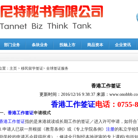
部门业务
条块业务
投融上市
商品资本
企业资讯
报鉴证
|
代理记账
|
深圳公司注销
|
财务顾问
|
税务咨询
位置：
主页
>
移民留学签证
>
全球签证服务
香港工作签证
更新时间：
2016/12/16 9:38:37
来源：
www.onobbb.c
香港工作签证
电话：0755-8
一、
香港工作签证
申请模式
香港工作签证
指的是来港就读或长期工作的签证／进入许可申请，如符合
1.申请人已获一所根据《教育条例》或《专上学院条例》
注册
的私立学校
助学校的申请不会获得批准）；修读全日制经本地评审的专上课程(包括短