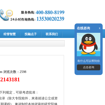
在线咨询
x
经管智慧
投融点子
联系我们
有什么可以帮到你
点击咨询
om
浏览次数：2598
2143181
下列规定，可获考虑批准：
取录（除大专院校外，来港就读公立或资
期课程)、兼读制经本地评审的研究院修