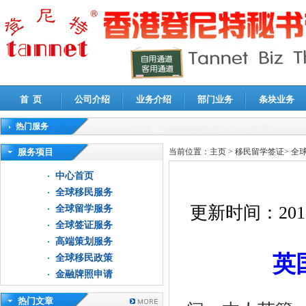
首 页
公司介绍
业务介绍
部门业务
条块业务
热门服务
高新技术企业认定审计
|
企业所得税汇算清缴申报鉴证
|
代理记账
|
深圳公司注销
|
财
服务项目
当前位置：
主页
>
移民留学签证
>
全
中心首页
全球移民服务
更新时间：
201
全球留学服务
全球签证服务
高端策划服务
英
全球移民政策
金融牌照申请
热门文章