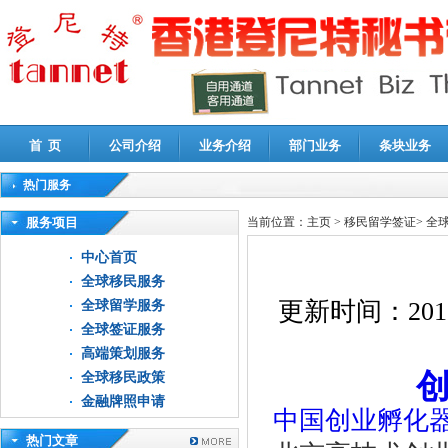
首 页
公司介绍
业务介绍
部门业务
条块业务
热门服务
高新技术企业认定审计
|
企业所得税汇算清缴申报鉴证
|
代理记账
|
深圳公司注销
|
财
服务项目
当前位置：
主页
>
移民留学签证
>
全
中心首页
全球移民服务
更新时间：
201
全球留学服务
全球签证服务
高端策划服务
全球移民政策
金融牌照申请
中国创业孵化
热门文章