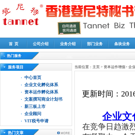
首 页
公司介绍
业务介绍
部门业务
条块业务
热门服务
高新技术企业认定审计
|
企业所得税汇算清缴申报鉴证
|
代理记账
|
深圳公司注销
|
财
服务项目
当前位置：
主页
>
资本运作增值
>
企
中心首页
企业文化孵化体系
更新时间：
2016
资本运作孵化体系
文案撰写商业计划书
新三板上市
企业文
企业顾问
VIT税号申请
在竞争日趋激
热门文章