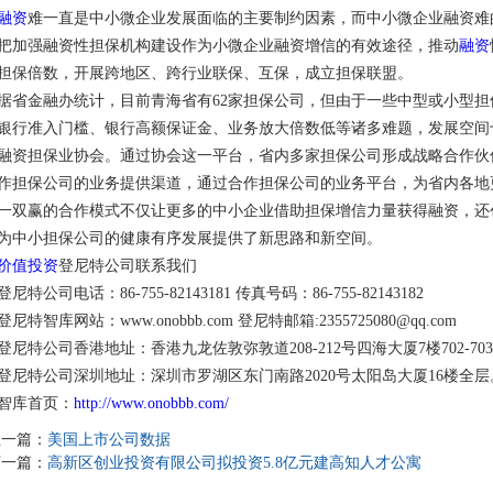
融资
难一直是中小微企业发展面临的主要制约因素，而中小微企业融资难
把加强融资性担保机构建设作为小微企业融资增信的有效途径，推动
融资
担保倍数，开展跨地区、跨行业联保、互保，成立担保联盟。
据省金融办统计，目前青海省有62家担保公司，但由于一些中型或小型
银行准入门槛、银行高额保证金、业务放大倍数低等诸多难题，发展空间
融资担保业协会。通过协会这一平台，省内多家担保公司形成战略合作伙
作担保公司的业务提供渠道，通过合作担保公司的业务平台，为省内各地
一双赢的合作模式不仅让更多的中小企业借助担保增信力量获得融资，还
为中小担保公司的健康有序发展提供了新思路和新空间。
价值投资
登尼特公司联系我们
登尼特公司电话：86-755-82143181 传真号码：86-755-82143182
登尼特智库网站：www.onobbb.com 登尼特邮箱:2355725080@qq.com
登尼特公司香港地址：香港九龙佐敦弥敦道208-212号四海大厦7楼702-70
登尼特公司深圳地址：深圳市罗湖区东门南路2020号太阳岛大厦16楼全层
智库首页：
http://www.onobbb.com/
上一篇：
美国上市公司数据
下一篇：
高新区创业投资有限公司拟投资5.8亿元建高知人才公寓