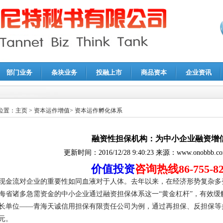
部门业务
条块业务
投融上市
商品资本
企业资讯
报鉴证
|
代理记账
|
深圳公司注销
|
财务顾问
|
税务咨询
位置：
主页
>
资本运作增值
>
资本运作孵化体系
融资性担保机构：为中小企业融资增信
更新时间：
2016/12/28 9:40:23
来源：
www.onobbb.c
价值投资
咨询热线86-755-82
现金流对企业的重要性如同血液对于人体。去年以来，在经济形势复杂多
海省诸多急需资金的中小企业通过融资担保体系这一“黄金杠杆”，有效
长单位——青海天诚信用担保有限责任公司为例，通过再担保、反担保等
元。