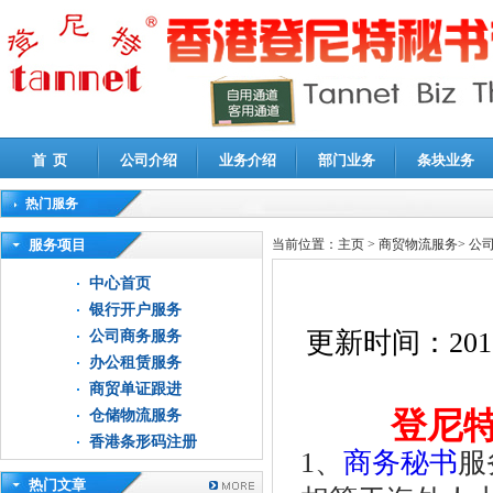
首 页
公司介绍
业务介绍
部门业务
条块业务
热门服务
高新技术企业认定审计
|
企业所得税汇算清缴申报鉴证
|
代理记账
|
深圳公司注销
|
财
服务项目
当前位置：
主页
>
商贸物流服务
>
公
中心首页
银行开户服务
更新时间：
201
公司商务服务
办公租赁服务
商贸单证跟进
登尼
仓储物流服务
香港条形码注册
1、
商务秘书
服
热门文章