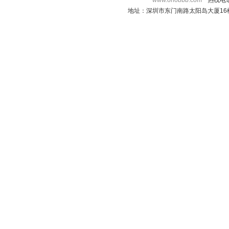
www.onobbb.com
热线电话：
地址：深圳市东门南路太阳岛大厦16