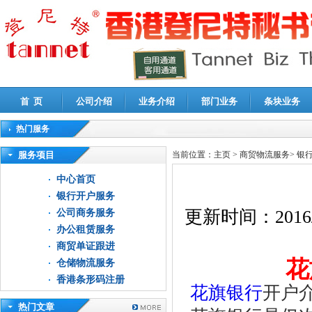
首 页
公司介绍
业务介绍
部门业务
条块业务
热门服务
高新技术企业认定审计
|
企业所得税汇算清缴申报鉴证
|
代理记账
|
深圳公司注销
|
财
服务项目
当前位置：
主页
>
商贸物流服务
>
银
中心首页
银行开户服务
更新时间：
2016
公司商务服务
办公租赁服务
商贸单证跟进
花
仓储物流服务
香港条形码注册
花旗银行
开户
热门文章