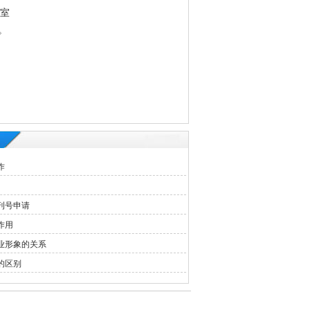
3室
。
作
刊号申请
作用
业形象的关系
的区别