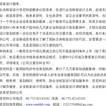
框架设计服务。
企业框架设计登尼特提醒各位投资者，在进行企业框架设计之前，必须充
如：政策差异性、税务差异性、文化差异性、设立企业要求的差异性。当
计一个符合企业业务发展的载体，这个载体可以是商事主体、投资主体或
登尼特15年来为客户提供的几万家企业框架设计策划案例中，大部分是
设计策划的第一步往往免不了涉及到公司注册方面，在经济领域，各行各
的公司，企业家或投资者在了解了国际主体框架设计技巧后，还需要进一
的公司等问题，尤其是国际公司注册的技巧。
举例来说，一般而言在中国注册成立的公司不能直接到海外上市（除了香
公司，然后通过合并报表或者协议模式，注册BVI公司或注册香港公司或
市。详情请见《公司注册百科全书》。
登尼特是一家国际性的专业策划机构，累计了几万家策划成败案例，经验
信可靠。目前，登尼特拥有500多人的专业策划服务团队可以为企业的决
师、税务师、策划顾问、律师等。除企业框架设计策划服务外，登尼特还
计辅导服务、企业框架设计培训服务、企业框架设计调研服务、企业框架
联系登尼特公司
登尼特公司电话：86-755-82143181 传真：86-755-82143182
登尼特智库网站：
www.onobbb.com
邮箱：2355725080@qq.com