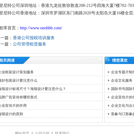
登尼特公司深圳地址：香港九龙佐敦弥敦道208-212号四海大厦7楼702-70
登尼特公司香港地址：深圳市罗湖区东门南路2020号太阳岛大厦16楼全层
智库首页：
http://www.onobbb.com/
上一篇：
香港公司报税培训服务
下一篇：
公司管理租赁服务
相关阅读
猜您喜欢
企业框架设计策划服务
企业专题片制
做好包装设计要注意什么
企业文化服务
海报设计标准尺寸？海报设计要注意什么？
国际书号国际
品牌广告宣传有哪些形式
企业宣传片的
企业宣传片的作用
企业文化与企
海报设计的原则
形象与CI形象
网站首页
|
公司介绍
|
联系我们