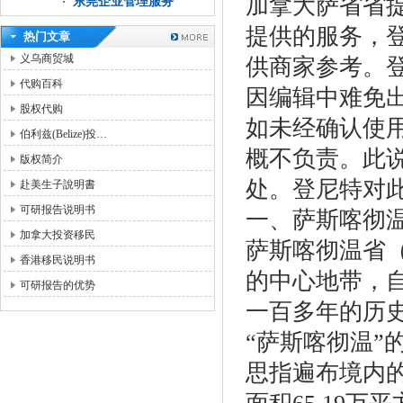
加拿大萨省省
东莞企业管理服务
提供的服务，
热门文章
义乌商贸城
供商家参考。
代购百科
因编辑中难免
股权代购
如未经确认使
伯利兹(Belize)投…
概不负责。此
版权简介
处。登尼特对
赴美生子說明書
可研报告说明书
一、萨斯喀彻
加拿大投资移民
萨斯喀彻温省（简
香港移民说明书
的中心地带，自
可研报告的优势
一百多年的历
“萨斯喀彻温”
思指遍布境内