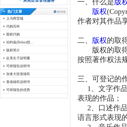
一、什么是
版
东莞企业管理服务
版权
(Co
热门文章
义乌商贸城
作者对其作品
代购百科
股权代购
二、
版权
的取
伯利兹(Belize)投…
版权的取得有
版权简介
按照著作权法
赴美生子說明書
可研报告说明书
加拿大投资移民
三、可登记的
香港移民说明书
1、文字作品
可研报告的优势
表现的作品；
2、口述作品
语言形式表现