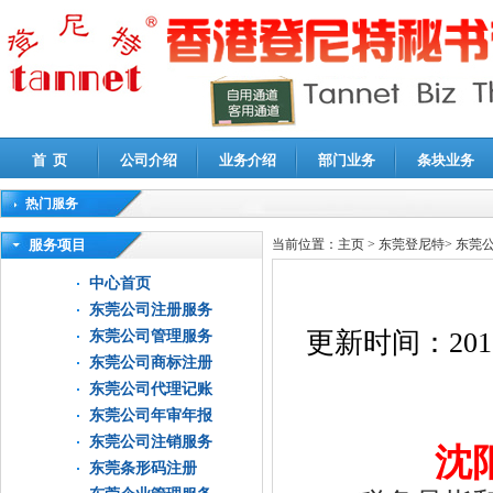
首 页
公司介绍
业务介绍
部门业务
条块业务
热门服务
高新技术企业认定审计
|
企业所得税汇算清缴申报鉴证
|
代理记账
|
深圳公司注销
|
财
服务项目
当前位置：
主页
>
东莞登尼特
>
东莞
中心首页
东莞公司注册服务
更新时间：
201
东莞公司管理服务
东莞公司商标注册
东莞公司代理记账
东莞公司年审年报
东莞公司注销服务
沈
东莞条形码注册