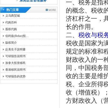
东莞企业管理服务
一、税务是指
的概念、税收
热门文章
义乌商贸城
济杠杆之一，
代购百科
长的作用。
股权代购
二、
税收与税
伯利兹(Belize)投…
税收是国家为
版权简介
赴美生子說明書
规定的标准和
可研报告说明书
财政收入的一
加拿大投资移民
同，中国税务
香港移民说明书
收的主要是维
可研报告的优势
税、企业所得
收（增值税）
方财政收入（