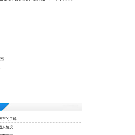
3室
。
股东的了解
股东情况