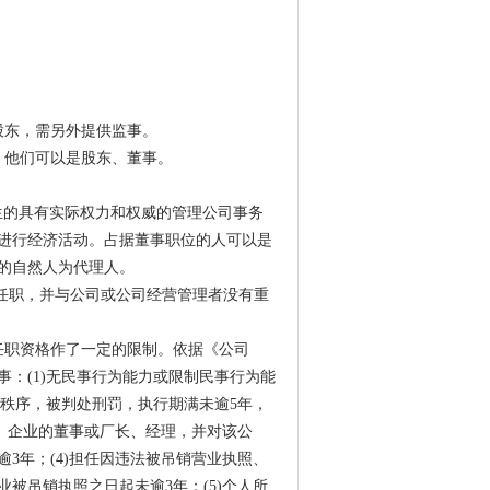
股东，需另外提供监事。
，他们可以是股东、董事。
股东会选举产生的具有实际权力和权威的管理公司事务
进行经济活动。占据董事职位的人可以是
的自然人为代理人。
司中内部任职，并与公司或公司经营管理者没有重
任职资格作了一定的限制。依据《公司
：(1)无民事行为能力或限制民事行为能
济秩序，被判处刑罚，执行期满未逾5年，
司、企业的董事或厂长、经理，并对该公
3年；(4)担任因违法被吊销营业执照、
被吊销执照之日起未逾3年；(5)个人所