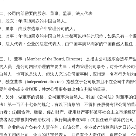
二、公司内部需要的股东、董事、监事、法人代表
1、股东：年满18周岁的中国自然人。
2、董事：由股东选举产生管理公司的人。
3、监事：年满18周岁的中国自然人士都可以担任此职位，如果只有一个
4、法人代表：企业的法定代表人，由中国年满18周岁的中国自然人担任
三、1、董事（Member of the Board, Director） 是指由公司
的人员，是公司内部治理的主要力量，对内管理公司事务，对外代表公司
自然人，也可以是法人。但法人充当公司董事时，应指定一名有行为能力
2、独立董事（independent director）指独立于公司股东且不在公
要的业务或专业联系，并对公司事务做出独立判断的董事。
3、另外，做董事的资格，公司董事为自然人。我国《公司法》对董事的
法》第一百四十七条的规定，有以下情形的，不得担任股份有限公司的董事
力者；(2)因贪污、贿赂、侵占财产、挪用财产罪和破坏社会主义市场经
或者因犯罪被剥夺政治权利，执行期满未逾5年；(3)担任破产清算的公
司、企业的破产负有个人责任的，自该公司、企业破产清算完结之日起未逾
责令关闭的公司、企业的法定代表人，并负有个人责任的，自该公司、企业