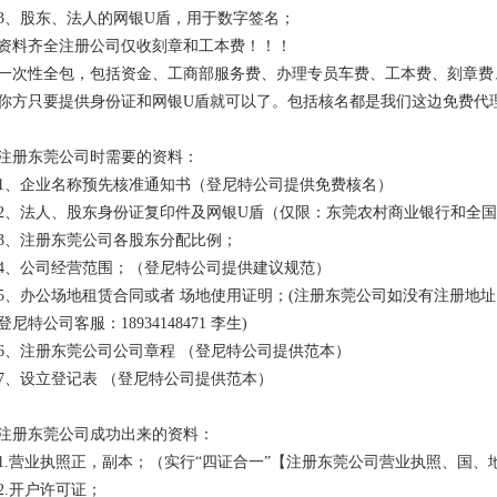
3、股东、法人的网银U盾，用于数字签名；
资料齐全注册公司仅收刻章和工本费！！！
一次性全包，包括资金、工商部服务费、办理专员车费、工本费、刻章费
你方只要提供身份证和网银U盾就可以了。包括核名都是我们这边免费代
注册东莞公司时需要的资料：
1、企业名称预先核准通知书（登尼特公司提供免费核名）
2、法人、股东身份证复印件及网银U盾（仅限：东莞农村商业银行和全国
3、注册东莞公司各股东分配比例；
4、公司经营范围；（登尼特公司提供建议规范）
5、办公场地租赁合同或者 场地使用证明；(注册东莞公司如没有注册地
登尼特公司客服：18934148471 李生)
6、注册东莞公司公司章程 （登尼特公司提供范本）
7、设立登记表 （登尼特公司提供范本）
注册东莞公司成功出来的资料：
1.营业执照正，副本；（实行“四证合一”【注册东莞公司营业执照、国
2.开户许可证；