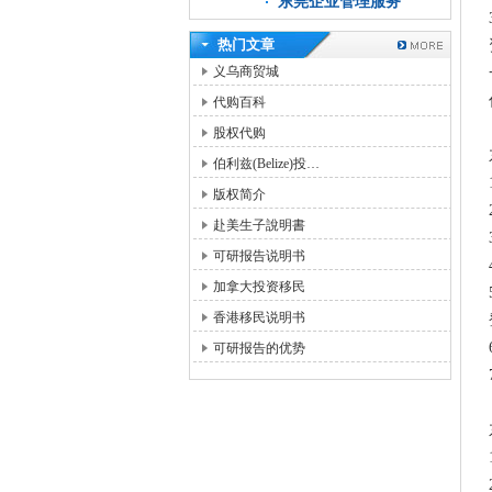
东莞企业管理服务
热门文章
义乌商贸城
代购百科
股权代购
伯利兹(Belize)投…
版权简介
赴美生子說明書
可研报告说明书
加拿大投资移民
香港移民说明书
可研报告的优势