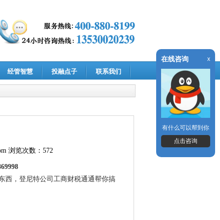
在线咨询
x
经管智慧
投融点子
联系我们
有什么可以帮到你
点击咨询
om
浏览次数：572
9998
东西，登尼特公司工商财税通通帮你搞