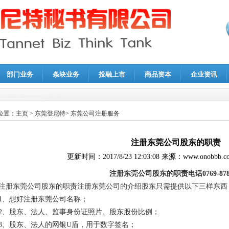
部门业务
条块业务
投融上市
商品资本
企业资讯
报鉴证
|
代理记账
|
深圳公司注销
|
财务顾问
|
税务咨询
位置：
主页
>
东莞登尼特
>
东莞公司注册服务
注册东莞公司股东的职责
更新时间：
2017/8/23 12:03:08
来源：
www.onobbb.c
注册东莞公司股东的职责电话0769-8786
注册东莞公司股东的职责注册东莞公司的介绍股东只需提供以下三样东西
1、想好注册东莞公司名称；
2、股东、法人、监事身份证照片、股东股份比例；
3、股东、法人的网银U盾，用于数字签名；