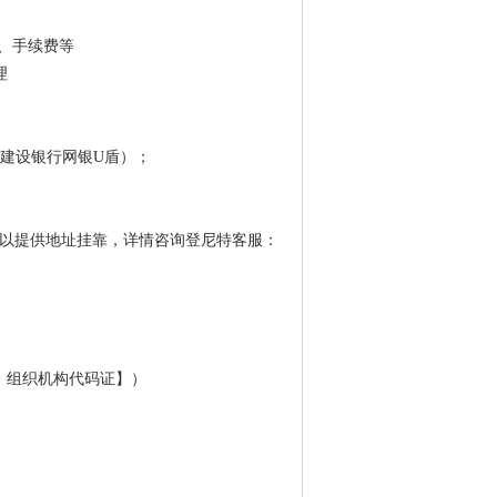
、手续费等
理
建设银行网银U盾）；
可以提供地址挂靠，详情咨询登尼特客服：
、组织机构代码证】）