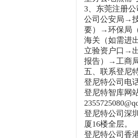
3、东莞注册
公司公安局→
要）→环保局
海关（如需进
立验资户口→
报告）→工商
五、联系登尼
登尼特公司电话：86
登尼特智库网站：w
2355725080@q
登尼特公司深圳
厦16楼全层。
登尼特公司香港