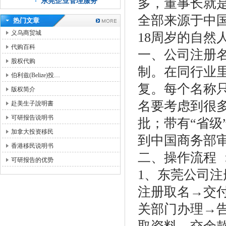
多，董事长就
东莞企业管理服务
全部来源于中
热门文章
义乌商贸城
18周岁的自然
代购百科
一、公司注册
股权代购
制。在同行业
伯利兹(Belize)投…
复。每个名称
版权简介
名要考虑到很多
赴美生子說明書
可研报告说明书
批；带有“省级
加拿大投资移民
到中国商务部
香港移民说明书
二、操作流程 
可研报告的优势
1、东莞公司
注册取名→交
关部门办理→告