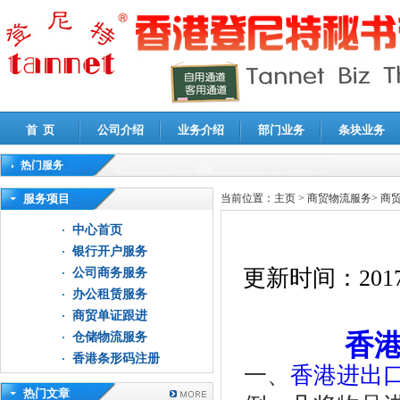
首 页
公司介绍
业务介绍
部门业务
条块业务
热门服务
高新技术企业认定审计
|
企业所得税汇算清缴申报鉴证
|
代理记账
|
深圳公司注销
|
财
服务项目
当前位置：
主页
>
商贸物流服务
>
商
中心首页
银行开户服务
更新时间：
2017
公司商务服务
办公租赁服务
商贸单证跟进
香
仓储物流服务
香港条形码注册
一、
香港进出
热门文章