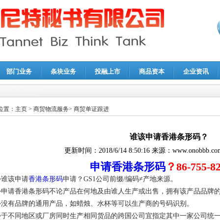
部门业务
条块业务
投融上市
商品资本
企业资讯
报鉴证
|
代理记账
|
深圳公司注销
|
财务顾问
|
税务咨询
位置：
主页
>
商贸物流服务
>
商贸单证跟进
谁该申请香港条形码？
更新时间：
2018/6/14 8:50:16
来源：
www.onobbb.co
申请香港条形码
？86-755-8
•谁该申请
香港条形码
申请？GS1公司前缀/编码≠产地来源。
•申请香港条形码不论产品在何地及由谁人生产或出售，拥有该产品品牌
•没有品牌的通用产品，如蜡烛、水杯等可以生产商的号码识别。
•于不同地区或厂房同时生产相同货品的跨国公司宜指定其中一家公司统