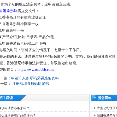
•作为个别的独立法定实体，应申请独立会籍。
香港条形码
需提交文件：
1.香港条形码有效商业登记证
2.香港条形码小圆章一枚
3.申请表格一份
4.产品介绍(比如:目录表/产品介绍)
5.申请香港条形码员工声明书
办理的时间：资料齐全的情况下，七至十个工作日。
登尼特的承诺: 通过香港登尼特所领取的证书、文档，我们确保其真实
假，香港登尼特承担法律责任，并双倍做出赔偿。
智库首页：
http://www.onobbb.com/
上一篇：
申请广东条形码需要准备资料
下一篇：
​ 注册深圳条形码协议书
相关阅读
猜您喜欢
谁该申请香港条形码？
香港公司注册
怎么注册香港产品条形码？
注册香港条形