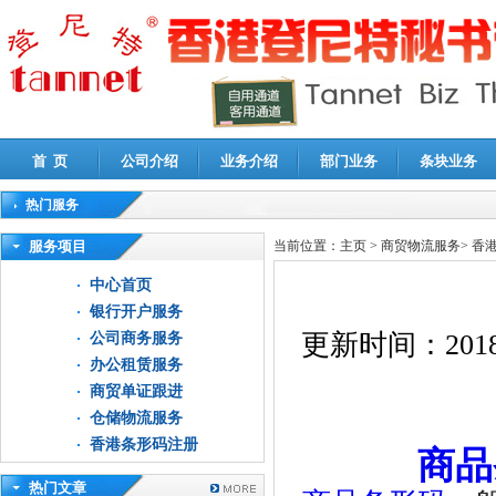
首 页
公司介绍
业务介绍
部门业务
条块业务
热门服务
高新技术企业认定审计
|
企业所得税汇算清缴申报鉴证
|
代理记账
|
深圳公司注销
|
财
服务项目
当前位置：
主页
>
商贸物流服务
>
香
中心首页
银行开户服务
更新时间：
2018
公司商务服务
办公租赁服务
商贸单证跟进
仓储物流服务
香港条形码注册
商品
热门文章