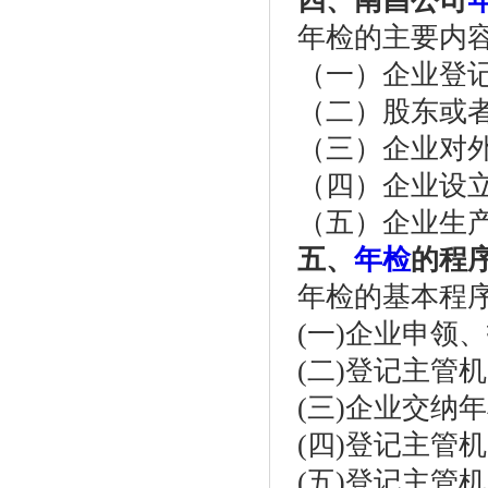
四、南昌公司
年检的主要内
（一）企业登
（二）股东或
（三）企业对
（四）企业设
（五）企业生
五、
年检
的程
年检的基本程
(一)企业申领
(二)登记主管
(三)企业交纳
(四)登记主管
(五)登记主管