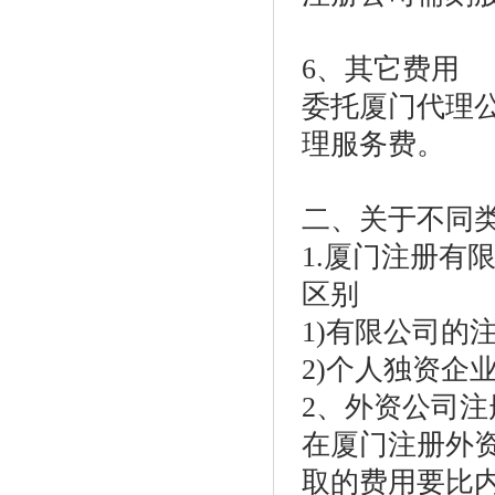
6、其它费用
委托厦门代理
理服务费。
二、关于不同
1.厦门注册有
区别
1)有限公司的
2)个人独资企
2、外资公司
在厦门注册外
取的费用要比