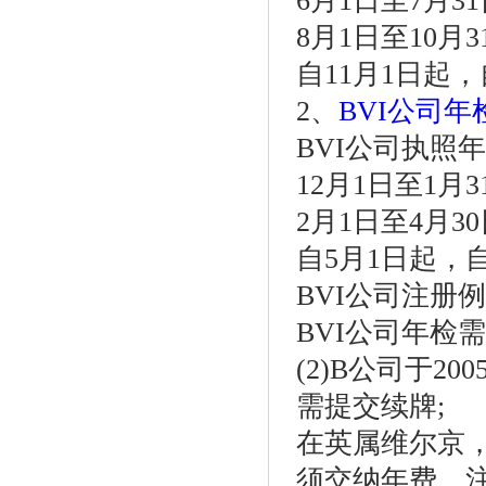
6月1日至7月3
8月1日至10月
自11月1日起，
2、
BVI公司年
BVI公司执照
12月1日至1月
2月1日至4月3
自5月1日起，
BVI公司注册例
BVI公司年检需
(2)B公司于20
需提交续牌;
在英属维尔京
须交纳年费。注