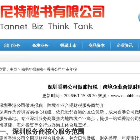
部门业务
条块业务
投融上市
商品资本
企业资讯
报鉴证
|
代理记账
|
深圳公司注销
|
财务顾问
|
税务咨询
位置：
主页
>
秘书年报服务
>
香港公司年审年报
深圳香港公司做账报税｜跨境企业合规财
更新时间：
2026/6/1 15:36:20
来源：
www.onobbb.c
深圳香港公司做账报税｜跨境企业合规财税服务商简介
深圳作为跨境贸易核心枢纽，依托毗邻香港的区位优势，成为香港公司做
服务基地。专业深圳服务商聚焦内地跨境企业痛点，提供一站式香港公司
海基建、海外投资等全行业香港主体合规需求。
一、深圳服务商核心服务范围
覆盖香港公司全周期财税合规业务，包含日常做账、财务整理、年度审计