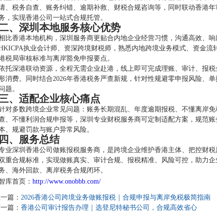
请、税务自查、账务纠错、逾期补救、财税合规咨询等，同时联动香港年
务，实现香港公司一站式合规托管。
二、深圳本地服务核心优势
相比香港本地机构，深圳服务商更贴合内地企业经营习惯，沟通高效、响
HKICPA执业会计师、资深跨境财税师，熟悉内地跨境业务模式、资金
港税局审核标准与离岸豁免申报要点。
依托深港联动资源，全程无需企业赴港，线上即可完成理账、审计、报税
形消费。同时结合2026年香港税务严查新规，针对性规避零申报风险、
问题。
三、适配企业核心痛点
针对多数跨境企业常见问题：账务长期混乱、年度逾期报税、不懂离岸免
查、不懂利润合规申报等，深圳专业财税服务商可定制适配方案，规范账
本、规避罚款与账户异常风险。
四、服务总结
专业深圳香港公司做账报税服务商，是跨境企业维护香港主体、把控财税
双重合规标准，实现做账真实、审计合规、报税精准、风险可控，助力企
务、海外回款、离岸税务合规闭环。
智库首页：
http://www.onobbb.com/
上一篇：
2026香港公司跨境业务做账报税｜合规申报与离岸免税极简指南
下一篇：
香港公司审计报告办理｜选登尼特秘书公司，合规高效省心