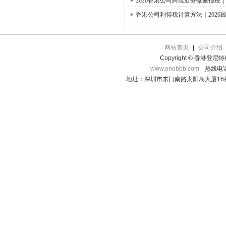
2026香港公司跨境业务做账报
香港公司利得税计算方法｜2026
网站首页
|
公司介绍
Copyright © 香港登
www.onobbb.com
热线电话：
地址：深圳市东门南路太阳岛大厦16