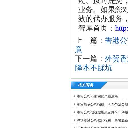
规、按时提交
业务。如果您
效的代办服务
智库首页：
htt
上一篇：
香港公
意
下一篇：
外贸香
降本不踩坑
相关阅读
香港公司不报税的严重后果
香港贸易公司报税｜2026简洁合
香港公司报税逾期怎么办？2026
深圳香港公司做账报税｜跨境企