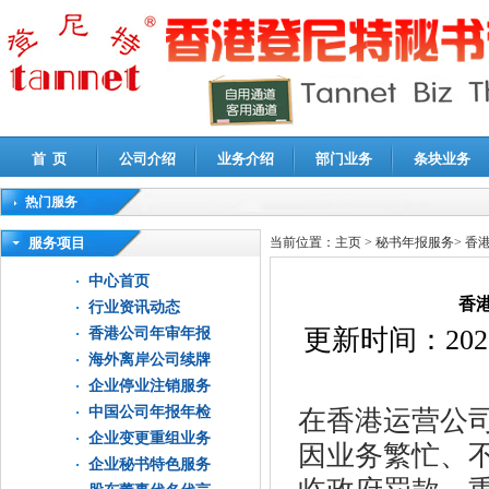
首 页
公司介绍
业务介绍
部门业务
条块业务
热门服务
高新技术企业认定审计
|
企业所得税汇算清缴申报鉴证
|
代理记账
|
深圳公司注销
|
财
服务项目
当前位置：
主页
>
秘书年报服务
>
香
中心首页
香
行业资讯动态
更新时间：
202
香港公司年审年报
海外离岸公司续牌
企业停业注销服务
中国公司年报年检
在香港运营公
企业变更重组业务
因业务繁忙、
企业秘书特色服务