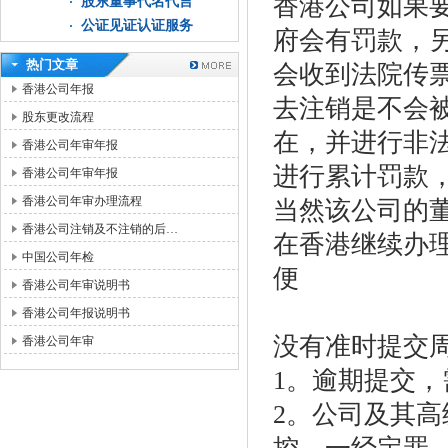
香港公司如果
股东董事代名代言
公证见证认证服务
府会有罚款，
热门文章
会收到法院传
香港公司年报
去注销是不会
股东更改流程
在，并进行非
香港公司年审年报
进行累计罚款
香港公司年审年报
香港公司年审办理流程
当然该公司的
香港公司注销及不注销的后…
在香港继续办
中国公司年检
便
香港公司年审说明书
香港公司年报说明书
没有准时提交
香港公司年审
1。逾期提交
2。公司及其高