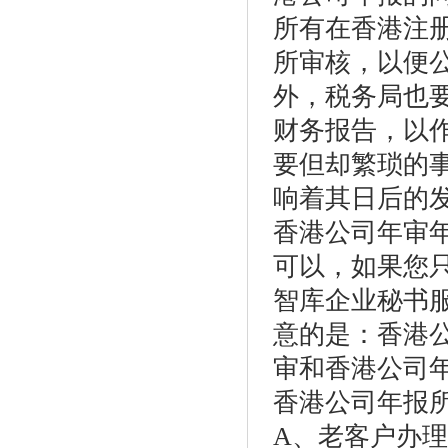
所有在香港注
所审核，以便
外，税务局也
财务报告，以
要但却繁琐的
响着其日后的
香港公司年审
可以，如果您
智库企业秘书
意的是：香港
审和香港公司
香港公司年报
A、老客户办