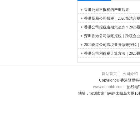
香港公司不报税的严重后果
香港贸易公司报税｜2026简洁合
香港公司报税逾期怎么办？2026
深圳香港公司做账报税｜跨境企
2026香港公司跨境业务做账报
香港公司利得税计算方法｜2026
网站首页
|
公司介绍
Copyright © 香港登
www.onobbb.com
热线电话：
地址：深圳市东门南路太阳岛大厦16