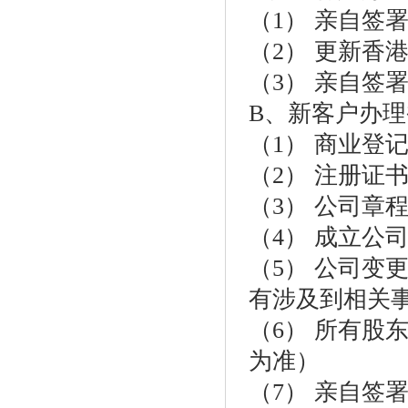
（1） 亲自签
（2） 更新香
（3） 亲自签
B、新客户办理
（1） 商业登
（2） 注册证
（3） 公司章程
（4） 成立公
（5） 公司变
有涉及到相关
（6） 所有股
为准）
（7） 亲自签