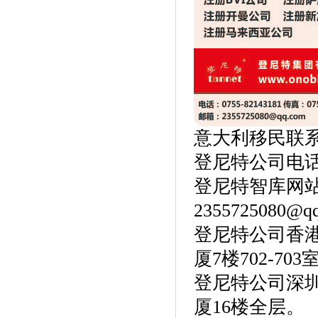
意大利移民
联
登尼特公司电话：86
登尼特智库网
2355725080@q
登尼特公司
香
厦7楼702-703
登尼特公司
深
厦16楼全层。