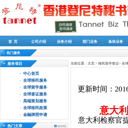
首 页
公司介绍
业务介绍
部门业务
条块业务
热门服务
高新技术企业认定审计
|
企业所得税汇算清缴申报鉴证
|
代理记账
|
深圳公司注销
|
财
服务项目
当前位置：
主页
>
移民留学签证
>
全
中心首页
全球移民服务
更新时间：
2016
全球留学服务
全球签证服务
高端策划服务
意大
全球移民政策
金融牌照申请
意大利检察官
热门文章