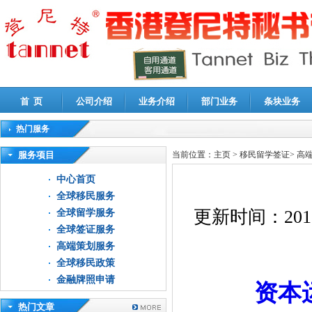
首 页
公司介绍
业务介绍
部门业务
条块业务
热门服务
高新技术企业认定审计
|
企业所得税汇算清缴申报鉴证
|
代理记账
|
深圳公司注销
|
财
服务项目
当前位置：
主页
>
移民留学签证
>
高
中心首页
全球移民服务
更新时间：
201
全球留学服务
全球签证服务
高端策划服务
全球移民政策
金融牌照申请
资本
热门文章