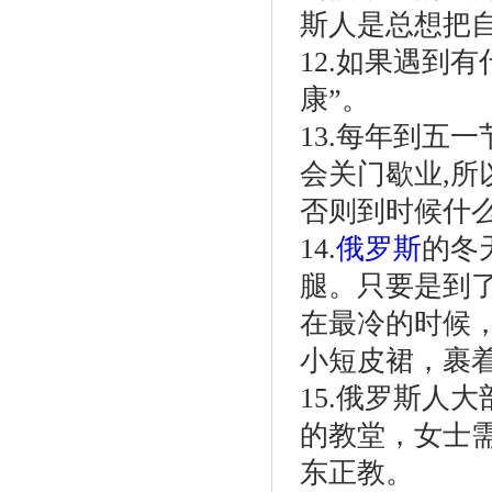
斯人是总想把
12.如果遇到
康”。
13.每年到五
会关门歇业,
否则到时候什
14.
俄罗斯
的冬
腿。只要是到
在最冷的时候
小短皮裙，裹
15.俄罗斯人
的教堂，女士
东正教。