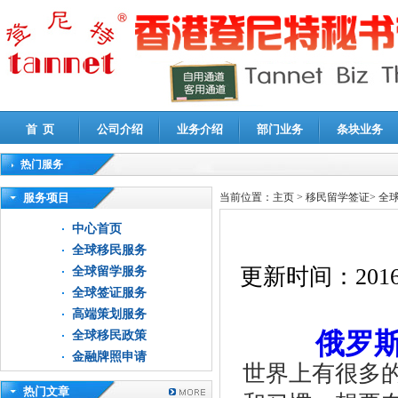
首 页
公司介绍
业务介绍
部门业务
条块业务
热门服务
高新技术企业认定审计
|
企业所得税汇算清缴申报鉴证
|
代理记账
|
深圳公司注销
|
财
服务项目
当前位置：
主页
>
移民留学签证
>
全
中心首页
全球移民服务
更新时间：
2016
全球留学服务
全球签证服务
高端策划服务
俄罗
全球移民政策
金融牌照申请
世界上有很多
热门文章