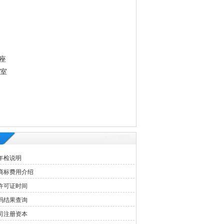
座
3室
年检说明
商标费用介绍
许可证时间
码结果查询
司注册资本