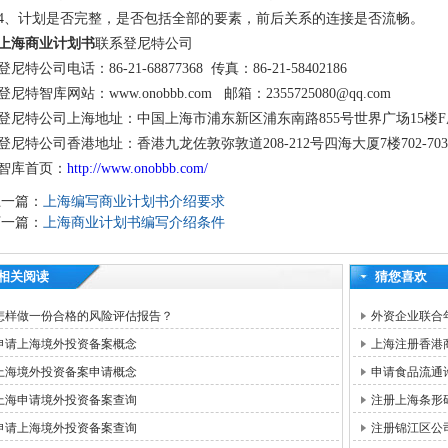
4、计划是否完整，是否包括全部的要素，前后关系的连接是否流畅。
上海商业计划书
联系登尼特公司
登尼特公司电话：86-21-68877368 传真：86-21-58402186
登尼特智库网站：www.onobbb.com 邮箱：2355725080@qq.com
登尼特公司上海地址：中国上海市浦东新区浦东南路855号世界广场15楼F
登尼特公司香港地址：香港九龙佐敦弥敦道208-212号四海大厦7楼702-70
智库首页：
http://www.onobbb.com/
上一篇：
上海编写商业计划书介绍要求
下一篇：
上海商业计划书编写介绍条件
相关阅读
猜您喜欢
怎样做一份合格的风险评估报告？
外资企业联合
申请上海境外投资备案概念
上海注册香港
上海境外投资备案申请概念
申请食品流通
上海申请境外投资备案查询
注册上海条形
申请上海境外投资备案查询
注册锦江区公