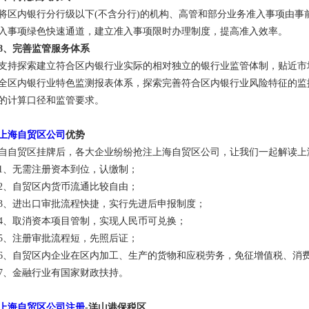
将区内银行分行级以下(不含分行)的机构、高管和部分业务准入事项由事
入事项绿色快速通道，建立准入事项限时办理制度，提高准入效率。
8、完善监管服务体系
支持探索建立符合区内银行业实际的相对独立的银行业监管体制，贴近市
全区内银行业特色监测报表体系，探索完善符合区内银行业风险特征的监
的计算口径和监管要求。
上海自贸区公司
优势
自自贸区挂牌后，各大企业纷纷抢注上海自贸区公司，让我们一起解读上
1、无需注册资本到位，认缴制；
2、自贸区内货币流通比较自由；
3、进出口审批流程快捷，实行先进后申报制度；
4、取消资本项目管制，实现人民币可兑换；
5、注册审批流程短，先照后证；
6、自贸区内企业在区内加工、生产的货物和应税劳务，免征增值税、消
7、金融行业有国家财政扶持。
上海自贸区公司注册
-洋山港保税区