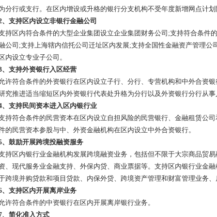
为分行或支行。在区内增设或升格的银行分支机构不受年度新增网点计划
2、支持区内设立非银行金融公司
支持区内符合条件的大型企业集团设立企业集团财务公司;支持符合条件
融公司;支持上海辖内信托公司迁址区内发展;支持全国性金融资产管理公
区内设立专业子公司。
3、支持外资银行入区经营
允许符合条件的外资银行在区内设立子行、分行、专营机构和中外合资银
研究推进适当缩短区内外资银行代表处升格为分行以及外资银行分行从事
4、支持民间资本进入区内银行业
支持符合条件的民营资本在区内设立自担风险的民营银行、金融租赁公司
件的民营资本参股与中、外资金融机构在区内设立中外合资银行。
5、鼓励开展跨境投融资服务
支持区内银行业金融机构发展跨境融资业务，包括但不限于大宗商品贸易
资、现代服务业金融支持、外保内贷、商业票据等。支持区内银行业金融
于跨境并购贷款和项目贷款、内保外贷、跨境资产管理和财富管理业务、
6、支持区内开展离岸业务
允许符合条件的中资银行在区内开展离岸银行业务。
7、简化准入方式