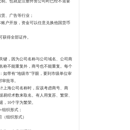
批制。也就是注册外资公司时已经不需要
租赁、广告等行业；
本账户开放，资金可以任意兑换他国货币
即可获得全部证件。
关键，因为公司名称与公司域名、公司商
名称不能重复外，商号也不能重复。每个
：如带有“地级市”字眼，要到市级单位审
部审批等。
计上海公司名称时，应该考虑商号、商
据易经术数来取名。有人用复苏、繁荣、
退，10个字为繁荣。
+组织形式；
司（组织形式）