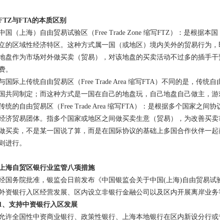
FTZ与FTA的本质区别
中国（上海）自由贸易试验区（Free Trade Zone 缩写FTZ）：是
立的区域性经济特区。这种方式属一国（或地区）境内关外的贸易行为，
地盘作为市场对外做买卖（贸易），对该地盘的买卖活动不过多的插手干
费。
与国际上传统自由贸易区（Free Trade Area 缩写FTA）不同的是
国共同制定；而这种方式是一国在自己的地盘玩，自己地盘自己做主，游
传统的自由贸易区（Free Trade Area 缩写FTA）：是根据多个国
经济贸易团体。指多个国家或地区之间做买卖生意（贸易），为改善买卖
做买卖，不是某一国说了算，而是在国际协议的基础上多国合作伙伴一起
则进行。
上海自贸区银行业监管八项措施
经国务院批准，银监会日前发布《中国银监会关于中国(上海)自由贸易试
外资银行入区经营发展、区内设立非银行金融公司以及区内开展离岸业务
1、支持中资银行入区发展
允许全国性中资商业银行、政策性银行、上海本地银行在区内新设分行或