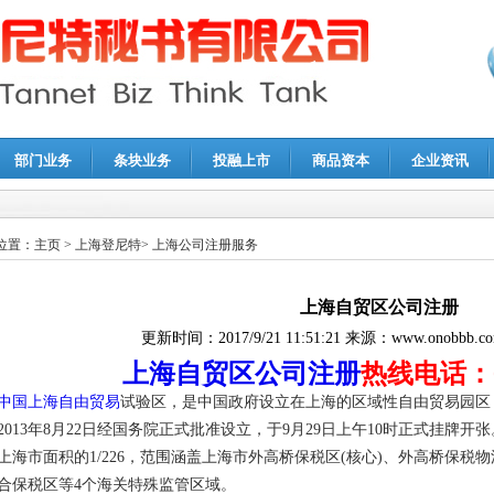
部门业务
条块业务
投融上市
商品资本
企业资讯
报鉴证
|
代理记账
|
深圳公司注销
|
财务顾问
|
税务咨询
位置：
主页
>
上海登尼特
>
上海公司注册服务
上海自贸区公司注册
更新时间：
2017/9/21 11:51:21
来源：
www.onobbb.c
上海自贸区公司注册
热线电话：02
中国上海自由贸易
试验区，是中国政府设立在上海的区域性自由贸易园区
2013年8月22日经国务院正式批准设立，于9月29日上午10时正式挂牌开
上海市面积的1/226，范围涵盖上海市外高桥保税区(核心)、外高桥保
合保税区等4个海关特殊监管区域。