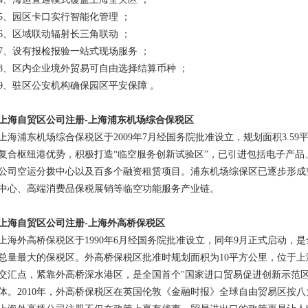
5、园区卡口实行智能化管理 ；
6、区域联动辐射长三角联动 ；
7、设有报检报验一站式现场服务 ；
8、区内企业境外贸易可自由选择结算币种 ；
9、驻区公安机构确保园区平安保障 。
上海自贸区公司注册-上海浦东机场综合保税区
上海浦东机场综合保税区于2009年7月经国务院批准设立，规划面积3.5
复合枢纽港优势，积极打造“临空服务创新试验区”，已引进包括电子产
公司空运分拨中心以及百多个融资租赁项目。浦东机场综保区已逐步形成
中心、高端消费品保税展销等临空功能服务产业链。
上海自贸区公司注册-上海外高桥保税区
上海外高桥保税区于1990年6月经国务院批准设立，同年9月正式启动，
总量最大的保税区。外高桥保税区批准时规划面积为10平方公里，位于
交汇点，紧靠外高桥深水港区，是全国首个"国家进口贸易促进创新示范
体。2010年，外高桥保税区在英国伦敦《金融时报》全球自由贸易区按