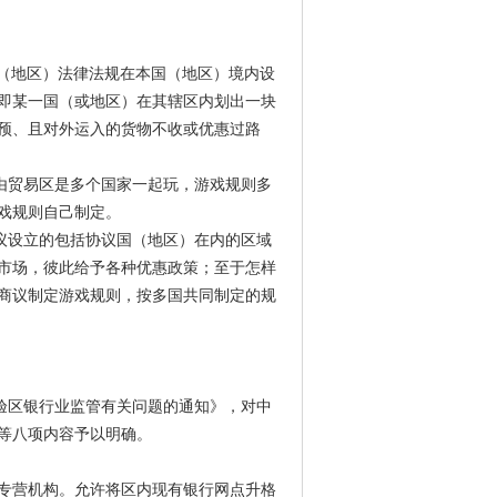
根据本国（地区）法律法规在本国（地区）境内设
即某一国（或地区）在其辖区内划出一块
预、且对外运入的货物不收或优惠过路
，传统自由贸易区是多个国家一起玩，游戏规则多
戏规则自己制定。
家之间协议设立的包括协议国（地区）在内的区域
市场，彼此给予各种优惠政策；至于怎样
商议制定游戏规则，按多国共同制定的规
验区银行业监管有关问题的通知》，对中
等八项内容予以明确。
专营机构。允许将区内现有银行网点升格