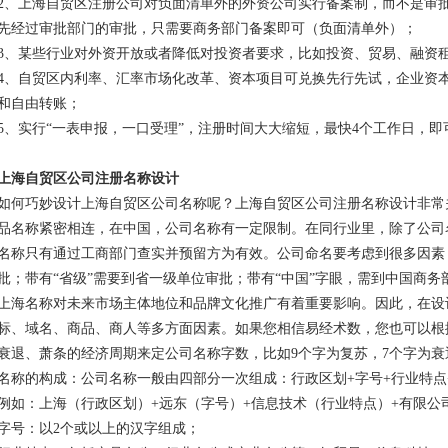
2、上海自贸区注册公司对负面清单外的外资公司实行备案制，而不是审
先经过审批部门的审批，只需要商务部门备案即可（负面清单外）；
3、某些行业对外资开放或者降低对投资者要求，比如投资、贸易、融资
4、自贸区内利率、汇率市场化改革、资本项目可兑换先行先试，企业资
和自由转账；
5、实行“一表申报，一口受理”，注册时间大大缩短，最快4个工作日，
上海自贸区公司注册名称设计
如何巧妙设计上海自贸区公司名称呢？上海自贸区公司注册名称设计非常
品名称紧密相连，在中国，公司名称有一定限制。在同行业里，除了公司
名称只有通过工商部门查实并预留方为有效。公司命名要考虑到很多因素
批；带有“省级”需要到省一级单位审批；带有“中国”字眼，需到中国商务
上海名称对未来市场主体地位和品牌文化推广有着重要影响。因此，在设
标、域名、商品、商人等多方面因素。如果您相信易经术数，您也可以根
衰退、萧条的经济周期来定公司名称字数，比如9个字为复苏，7个字为衰
名称的构成：公司名称一般由四部分一次组成：行政区划+字号+行业特点
例如：上海（行政区划）+远东（字号）+信息技术（行业特点）+有限公
字号：以2个或以上的汉字组成；