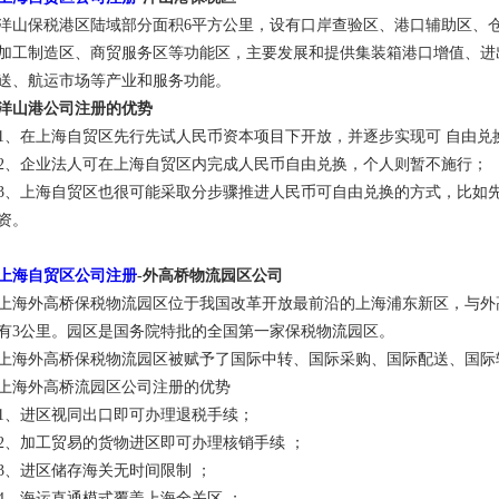
洋山保税港区陆域部分面积6平方公里，设有口岸查验区、港口辅助区、
加工制造区、商贸服务区等功能区，主要发展和提供集装箱港口增值、进
送、航运市场等产业和服务功能。
洋山港公司注册的优势
1、在上海自贸区先行先试人民币资本项目下开放，并逐步实现可 自由兑
2、企业法人可在上海自贸区内完成人民币自由兑换，个人则暂不施行；
3、上海自贸区也很可能采取分步骤推进人民币可自由兑换的方式，比如
资。
上海自贸区公司注册
-外高桥物流园区公司
上海外高桥保税物流园区位于我国改革开放最前沿的上海浦东新区，与外
有3公里。园区是国务院特批的全国第一家保税物流园区。
上海外高桥保税物流园区被赋予了国际中转、国际采购、国际配送、国际
上海外高桥流园区公司注册的优势
1、进区视同出口即可办理退税手续；
2、加工贸易的货物进区即可办理核销手续 ；
3、进区储存海关无时间限制 ；
4、海运直通模式覆盖上海全关区 ；