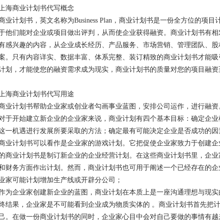
上海商业计划书代写概念
商业计划书，英文名称为Business Plan，商业计划书是一份全方位的
于他们能对企业或项目做出评判，从而使企业获得融资。商业计划书有相
有感兴趣的内容，从企业成长经历、产品服务、市场营销、管理团队、股
案。只有内容详实、数据丰富、体系完整、装订精致的商业计划书才能吸
计划，才能使您的融资需求成为现实，商业计划书的质量对您的项目融资
上海商业计划书代写用途
商业计划书帮助企业家或创业者勾画事业蓝图，安排公司运作，进行融资
对于开始建立新企业的企业家来说，商业计划有四个基本目标：确定企业
这一机遇进行发展所要采取的方法；确定最有可能决定企业是否成功的因
商业计划书可以看作是企业家的游戏计划。它把促使企业家致力于创建企
的商业计划书是制订新企业的企业经营计划。在这些商业计划书里，企业家对
和财务方面作出计划。然而，商业计划书也可用于阐述一个已经存在的企
业家可能计划增加生产线或开辟分公司；
作为企业家创建新企业的蓝图，商业计划在本质上是一座沟通理想与现实
终结果，企业家是不可能看到企业成为物质实体的 。商业计划书首先把
己。在做一份商业计划书的同时，企业家心目中会对自己要做的事情有越