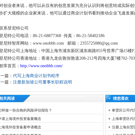
对创业者来说，他可以从仅有的创意发展为充分认识到将创意转成实际创
步扩大规模的企业家来说，他可以通过商业计划书看到推动企业飞速发展
联系登尼特公司
登尼特公司电话：86-21-68877368 传真：86-21-58402186
登尼特智库网站：www.onobbb.com 邮箱：2355725080@qq.com
登尼特公司上海地址：中国上海市浦东新区浦东南路855号世界广场15楼F
登尼特公司香港地址：香港九龙佐敦弥敦道208-212号四海大厦7楼702-70
智库首页：
http://www.onobbb.com/
上一篇：
代写上海商业计划书程序
下一篇：
注册新加坡公司董事长职权说明
相关阅读
猜您喜欢
怎样做一份合格的风险评估报告？
奉贤区公司代
申请上海境外投资备案概念
上海奉贤区代
上海境外投资备案申请概念
注册上海自贸