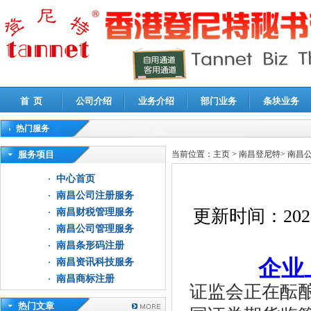
首 页
公司介绍
业务介绍
部门业务
条块业务
热门服务
高新技术企业认定审计
|
企业所得税汇算清缴申报鉴证
|
代理记账
|
深圳公司注销
|
财
服务项目
当前位置：
主页
>
南昌登尼特
>
南昌
中心首页
南昌公司注册服务
更新时间：
202
南昌财税管理服务
南昌公司管理服务
南昌条形码注册
企业
南昌资讯科技服务
南昌商标注册
证监会正在酝酿
热门文章