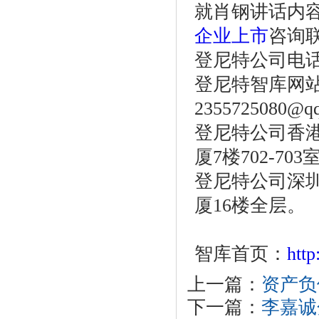
就肖钢讲话内
企业上市
咨询
登尼特公司电话：86
登尼特智库网
2355725080@q
登尼特公司香港
厦7楼702-703
登尼特公司深圳
厦16楼全层。
智库首页：
htt
上一篇：
资产负债
下一篇：
李嘉诚