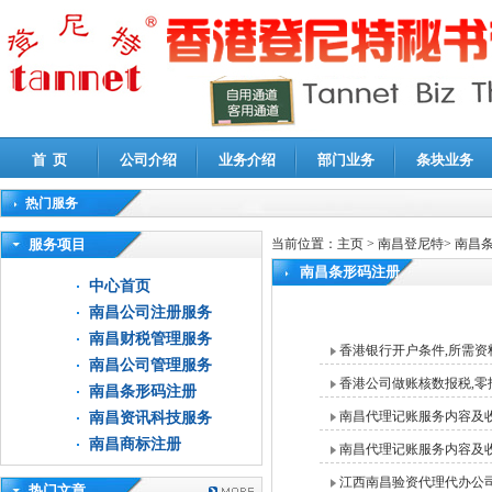
首 页
公司介绍
业务介绍
部门业务
条块业务
热门服务
高新技术企业认定审计
|
企业所得税汇算清缴申报鉴证
|
代理记账
|
深圳公司注销
|
财
服务项目
当前位置：
主页
>
南昌登尼特
>
南昌
南昌条形码注册
中心首页
南昌公司注册服务
南昌财税管理服务
香港银行开户条件,所需资
南昌公司管理服务
香港公司做账核数报税,零
南昌条形码注册
南昌代理记账服务内容及
南昌资讯科技服务
南昌商标注册
南昌代理记账服务内容及
江西南昌验资代理代办公
热门文章