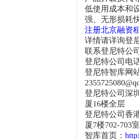
低使用成本和
强、无形损耗
注册北京融资
详情请详询登
联系登尼特公
登尼特公司电话：86
登尼特智库网站：w
2355725080@q
登尼特公司深圳
厦16楼全层
登尼特公司香港
厦7楼702-703
智库首页：
htt