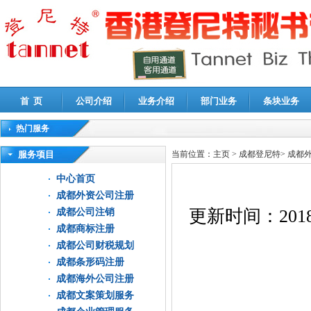
首 页
公司介绍
业务介绍
部门业务
条块业务
热门服务
高新技术企业认定审计
|
企业所得税汇算清缴申报鉴证
|
代理记账
|
深圳公司注销
|
财
服务项目
当前位置：
主页
>
成都登尼特
>
成都
中心首页
成都外资公司注册
更新时间：
2018
成都公司注销
成都商标注册
成都公司财税规划
成都条形码注册
成都海外公司注册
成都文案策划服务