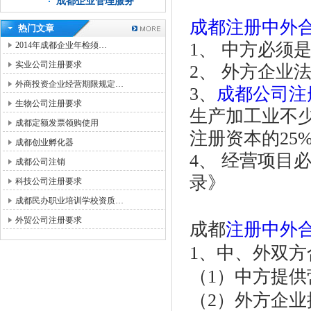
成都企业管理服务
成都注册中外
热门文章
1、 中方必须
2014年成都企业年检须…
实业公司注册要求
2、 外方企业
外商投资企业经营期限规定…
3、
成都公司注
生物公司注册要求
生产加工业不
成都定额发票领购使用
注册资本的25
成都创业孵化器
4、 经营项目
成都公司注销
录》
科技公司注册要求
成都民办职业培训学校资质…
外贸公司注册要求
成都
注册中外
1、中、外双方
（1）中方提
（2）外方企